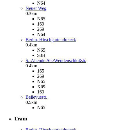
N64
Neuer Weg
0.3km
N65
169
269
N64
Berlin, Hirschgartendreieck
0.4km
N65
S3H
S.-Allende-Str./Wendenschloßstr.
0.4km
165
269
N65
X69
169
Bellevuestr.
0.5km
N65
Tram
Berlin, Hirschgartendreieck