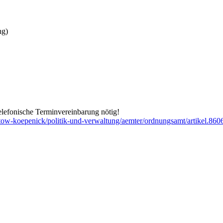
ng)
elefonische Terminvereinbarung nötig!
ptow-koepenick/politik-und-verwaltung/aemter/ordnungsamt/artikel.860