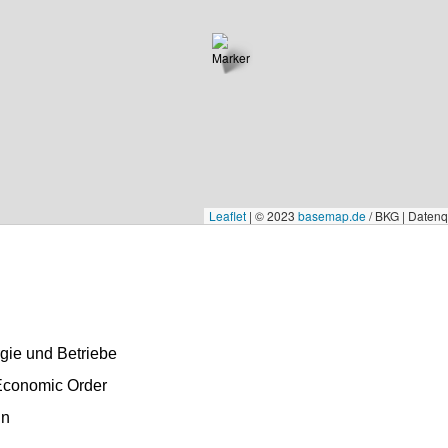
Leaflet
|
© 2023
basemap.de
/ BKG | Daten
rgie und Betriebe
Economic Order
in