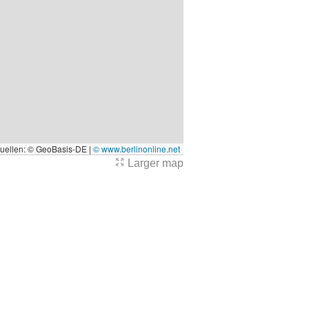
quellen: © GeoBasis-DE |
© www.berlinonline.net
Larger map