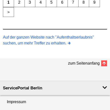
1
2
3
4
5
6
7
8
9
>
Auf der ganzen Website nach "Aufenthaltserlaubnis"
suchen, um mehr Treffer zu erhalten.
zum Seitenanfang
ServicePortal Berlin
Impressum